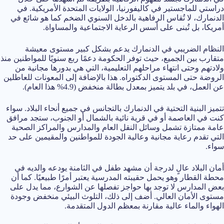
دراستي للماجستير في كاليفورنيا، الولايات المتحدة الأمريكية. في
الدنمارك، لا تُقاس الرفاهية بالدخل السنوي الضخم كما هو شائع في
أمريكا، بل تُبنى على أسس الرعاية الاجتماعية والمساواة.
النظام الضريبي في الدنمارك يدعم بشكل كبير مستوى معيشة
متقارب بين الجميع، حيث توفر الحكومة دعمًا ربع سنويًا للمواطنين منذ
ولادتهم وحتى انتهاء مراحلهم التعليمية، التي هي بدورها مجانية من
الروضة حتى المستوى الدكتوراه. هذا بالإضافة إلى المعونات للعاطلين
عن العمل، في بلد يتميز بمعدل بطالة منخفض (4.9% هذا العام).
تتميز البنية التحتية في الدنمارك بالتجانس في جميع أنحاء البلاد. سواء
كنت في العاصمة أو في قرية نائية بالشمال أو الجنوب، ستجد مرافق
عامة ممتازة تشمل وسائل النقل العام والمدارس والمراكز الصحية
التي تقدم رعاية مجانية وعالية الجودة للمواطنين والمقيمين على حد
سواء.
أمان البلاد عالٍ لدرجة أن مشهد طفل في الثامنة يودعه والديه في
محطة القطار وهو يحمل حقيبته المدرسية يعتبر أمرًا طبيعيًا. كما أن
بعض المدارس لا توجد بها حواجز تفصلها عن الشوارع، مما يدل على
مستوى الأمان العالي. أضف إلى ذلك، التلوث البيئي منخفض وجودة
الهواء والماء عالية مقارنة بمعظم الدول المتقدمة.