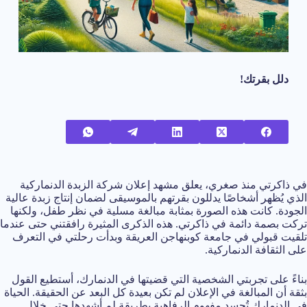
دلل بقرتك!
في ذاكرتي منذ صغري، يعلق مشهد إعلان شركة الزبدة الدنماركية
الذي يُظهر أشخاصًا يدللون بقرتهم بالموسيقى لضمان إنتاج زبدة عالية
الجودة. كانت هذه الصورة بمثابة مبالغة مسلية في نظر طفل، ولكنها
تركت بصمة دائمة في ذاكرتي. هذه الذكرى المثيرة رافقتني حتى عندما
تلقيت قبولي في جامعة كوبنهاجن العريقة وبدأت رحلتي في التعرف
على الثقافة الدنماركية.
بناءً على تجربتي الشخصية التي قضيتها في الدنمارك، أستطيع القول
بثقة أن المبالغة في الإعلان لم تكن بعيدة كل البعد عن الحقيقة. الحياة
في الدنمارك تُجسد مفهوم الرفاهية بطريقة لم أشهدها حتى خلال