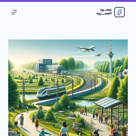
ا
ل
ت
ج
ا
و
ز
إ
ل
ى
ا
ل
م
ح
ت
و
ى