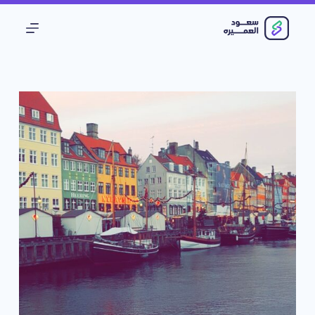
ا
ل
ت
ج
ا
و
ز
إ
ل
ى
ا
ل
م
ح
ت
و
ى