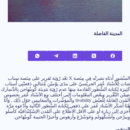
المدينة الفاضلة
المنْشور أَدنَاه نشرتْه فِي مِنَصة X بَعْد رُؤيَة تَقرِير على مِنَصة سناب
شات لِلْأسْتاذ عُمَر الجريْسيّ على مدًى يوْميْنِ مُتتالين دَفعتْنِي أَسبَاب
كَثِيرَة لِكتابة السُّطور القادمة مِنهَا عدم رُؤيَة مَدِينَة كُوبنْهاجن بِالدِّنمارك
ضِمْن التَّقْرير وبعْض المعْلومات التى أختلف مع الأسْتاذ عُمَر بِخصوص
اَلمُدن القابلة لِلْعيْش livability والْمؤشِّرات والْمقاييس حَوْل ذَلِك . وَأنَا
هُنَا أَشكُر الأسْتاذ عُمَر على دَفعِي لِكتابة السُّطور التَّالية وأدْعوه مَرَّة
أُخرَى إلى زيارة أو على الأقل الاطِّلاع على اَلمُدن الإسْكنْدافيَّة كأسلو
وِبيرْجن وأسْتكْهولم وِغوتنْبرْغ وأرهوس وأخيرًا الحبيبة كُوبنْهاجن.
المنشور