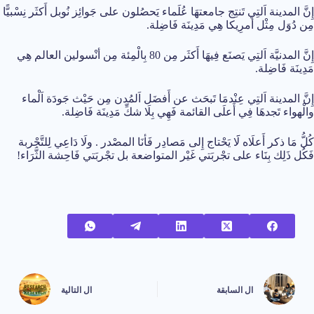
إِنَّ المدينة اَلتِي تَنتِج جامعتهَا عُلَماء يَحصُلون على جَوائِز نُوبل أَكثَر نِسْبيًّا
مِن دُوَل مِثْل أَمرِيكا هِي مَدِينَة فَاضِلة.
إِنَّ المدنيَّة اَلتِي يَصنَع فِيهَا أَكثَر مِن 80 بِالْمِئة مِن أنْسولين العالم هِي
مَدِينَة فَاضِلة.
إِنَّ المدينة اَلتِي عِنْدمَا تَبحَث عن أَفضَل اَلمُدن مِن حَيْث جَودَة اَلْماء
والْهواء تَجدهَا فِي أَعلَى القائمة فَهِي بِلَا شكِّ مَدِينَة فَاضِلة.
كُلُّ مَا ذكر أَعلَاه لََا يَحْتاج إِلى مَصادِر فَأنَا المصْدر . ولَا دَاعِي لِلتَّجْربة
فَكُل ذَلِك بِنَاء على تجْربَتي غَيْر المتواضعة بل تجْربَتي فَاحِشة الثَّرَاء!
ال
السابقة
ال
التالية