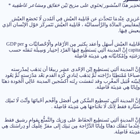
تَحذِير هذَا المنْشور يَحتَوِي على مزيج بَيْن حَقائِق ومشاعر عَاطفِية *
عَزيزِي عِنْدمَا تَتَحدَّث عن قَابلِية العيْش فِي اَلمُدن لََا تَخضَع العيْش
لِمقاييس المادَّة والرَّأْسماليَّة ، قَابلِية العيْش تَتَمركَز حَوْل الإنْسان اَلذِي
يعيش فِيهَا.
قَابلِية العيْش أَسهَل وأعقد بِكثير مِن الأرْقام والْإحْصائيَّات و GDP per
capita إِنَّ المدينة اَلتِي يَستطِيع فِيهَا الفرْد اِختِيار وَسِيلَة تَنقلُه حسب
رَغبَتِه وإمْكانيَّاته هِي مَدِينَة فَاضِلة
إِنَّ المدينة اَلتِي يَستطِيع اِبْن الإحْدى عشر ربيعًا أن يَذهَب لِمدْرسته
صباحًا مُمْتطِيًا درَّاجَته ثُمَّ يَذهَب لِنادي كُرَة القدم بَعْد مَدْرَسته ثُمَّ يَعُود
لِبيْته قُبَيل اَلمغْرِب وقد تَنفسَت رِئَته أُكسُجين المدينة عَالِي اَلْجَودة ذهبًا
وإيابًا هِي مَدِينَة فَاضِلة.
إِنَّ المدينة اَلتِي تَسطِيع السَّكن فِي أَفضَل وأفْخم أحْيائهَا وأنْتَ لََا تَملِك
سَيَّارة فقط لِأَنك لََا تحْتاجهَا هِي مَدِينَة فَاضِلة .
إِنَّ المدينة اَلتِي تَستطِيع الحفَاظ على وَزنِك والتَّمتُّع بِقوام رشيق فقط
عِنْدما تَنقلُك ذهابًا وإيابًا الدَّرَّاجة مِن بَيتِك إِلى مقرِّ عِلْمِك أو دِراسَتك هِي
مَدِينَة فَاضِلة.