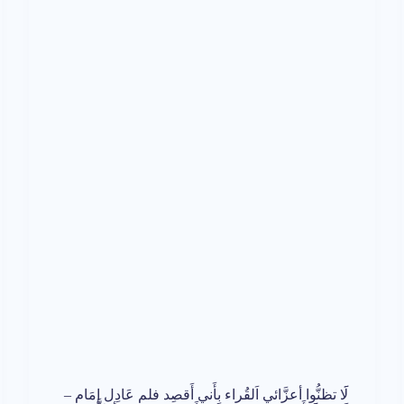
لََا تظنُّوا أعزَّائي اَلقُراء بِأَني أَقصِد فلم عَادِل إِمَام –