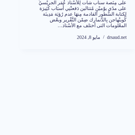
على مِنَصة سناب شات لِلْأسْتاذ عُمَر الجريْسيّ
على مدًى يوْميْنِ مُتتالين دَفعتْنِي أَسبَاب كَثِيرَة
لِكتابة السُّطور القادمة مِنهَا عدم رُؤيَة مَدِينَة
كُوبنْهاجن بِالدِّنمارك ضِمْن التَّقْرير وبعْض
المعْلومات التى أختلف مع الأسْتاذ…
drsaud.net
مايو 8, 2024