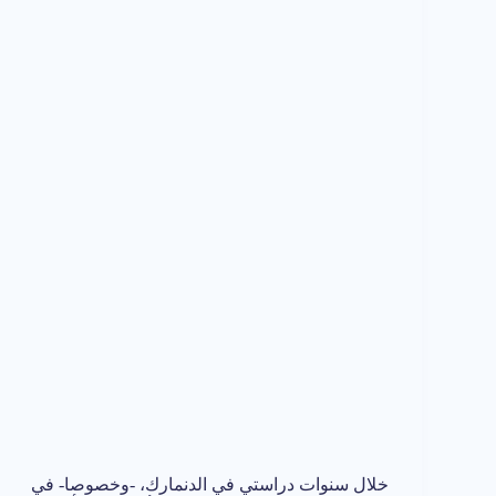
خلال سنوات دراستي في الدنمارك، -وخصوصا- في