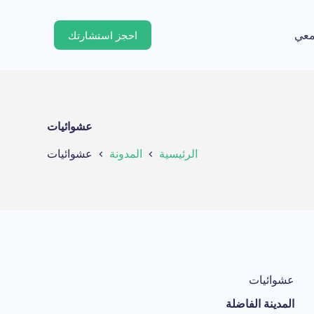
ا
ل
معي
احجز استشارتك
ت
ج
ا
و
ز
إ
ل
عشوائيات
ى
ا
الرئيسية
المدونة
عشوائيات
ل
م
ح
ت
و
ى
عشوائيات
المدينة الفاضلة