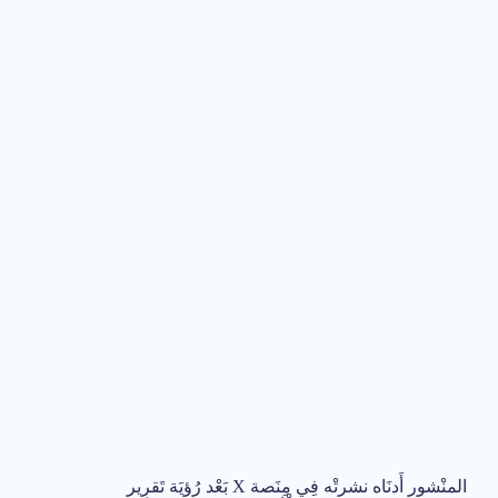
المنْشور أَدنَاه نشرتْه فِي مِنَصة X بَعْد رُؤيَة تَقرِير